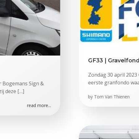
GF33 | Gravelfon
Zondag 30 april 2023
eerste granfondo waa
r Bogemans Sign &
j deze […]
by
Tom Van Thienen
read more...