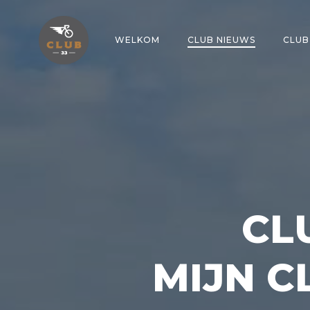
Naar
de
inhoud
WELKOM
CLUB NIEUWS
CLUB
springen
CLU
MIJN CL